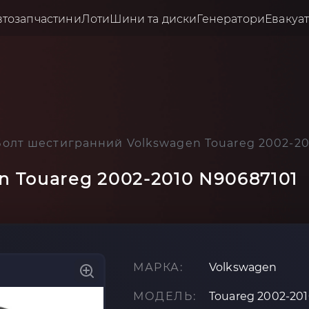
втозапчастини
Лоти
Шини та диски
Генератори
Евакуа
Болт шестигранний Volkswagen Touareg 2002-20
 Touareg 2002-2010 N90687101
МАРКА:
Volkswagen
МОДЕЛЬ:
Touareg 2002-20