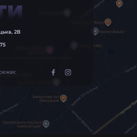
ТИ
цька, 2В
 75
режах: