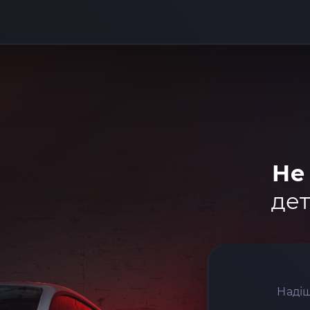
Не
дет
Надіш