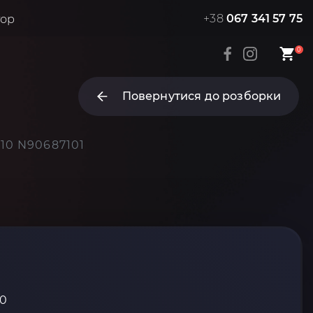
+38
067 341 57 75
тор
0
Повернутися до розборки
10 N90687101
10