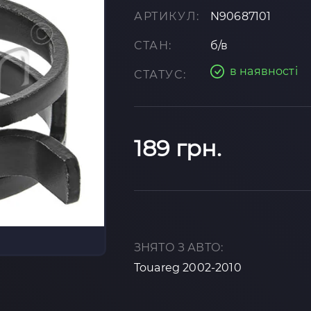
АРТИКУЛ:
N90687101
СТАН:
б/в
в наявності
СТАТУС:
189 грн.
ЗНЯТО З АВТО:
Touareg 2002-2010