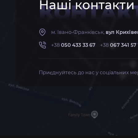
Наші контакти
КОНТАК
м. Івано-Франківськ,
вул Крихіве
+38
050 433 33 67
+38
067 341 57
Приєднуйтесь до нас у соціальних ме