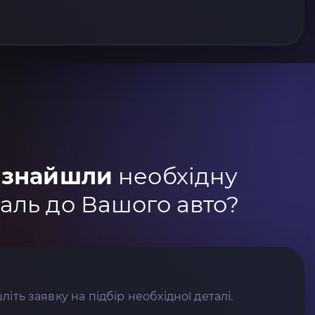
 знайшли
необхідну
аль до Вашого авто?
літь заявку на підбір необхідної деталі.