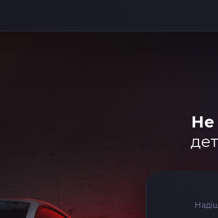
Не
дет
Надіш