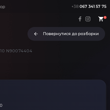
+38
067 341 57 75
тор
0
Повернутися до розборки
010 N90074404
10