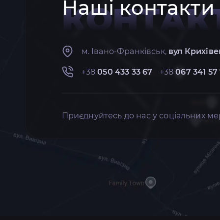
Наші контакти
КОНТАК
м. Івано-Франківськ,
вул Крихіве
+38
050 433 33 67
+38
067 341 57
Приєднуйтесь до нас у соціальних ме