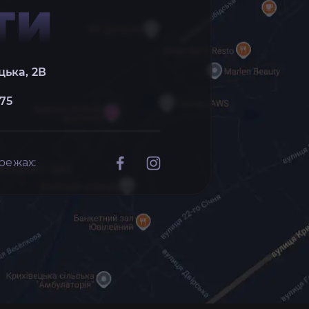
ТИ
цька, 2В
 75
режах: