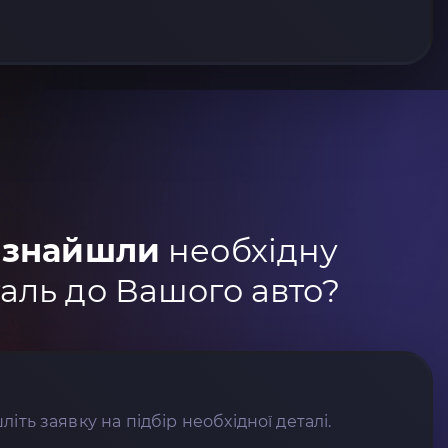
 знайшли
необхідну
аль до Вашого авто?
літь заявку на підбір необхідної деталі.