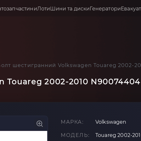
втозапчастини
Лоти
Шини та диски
Генератори
Евакуа
Болт шестигранний Volkswagen Touareg 2002-2
n Touareg 2002-2010 N90074404
МАРКА:
Volkswagen
МОДЕЛЬ:
Touareg 2002-20