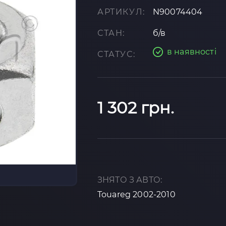
АРТИКУЛ:
N90074404
СТАН:
б/в
в наявності
СТАТУС:
1 302 грн.
ЗНЯТО З АВТО:
Touareg 2002-2010