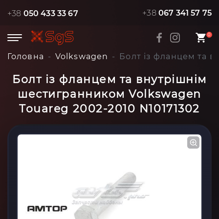
+38
067 341 57 75
+38
050 433 33 67
0
Головна
Volkswagen
Болт із фланцем та в
Болт із фланцем та внутрішнім
шестигранником Volkswagen
Touareg 2002-2010 N10171302