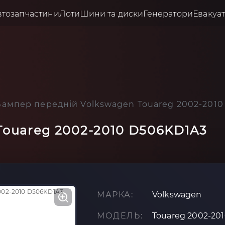
втозапчастини
Лоти
Шини та диски
Генератори
Евакуа
Бампер передній Volkswagen Touareg 2002-201
Touareg 2002-2010 D506KD1A3
МАРКА:
Volkswagen
МОДЕЛЬ:
Touareg 2002-20