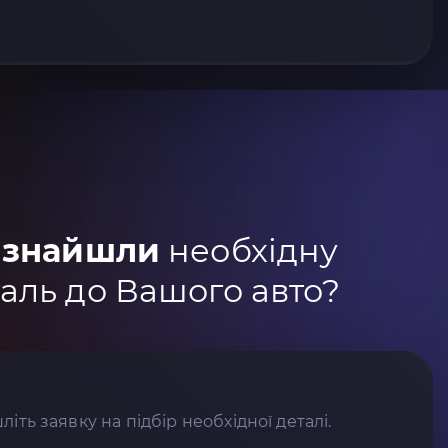
 знайшли
необхідну
аль до Вашого авто?
літь заявку на підбір необхідної деталі.