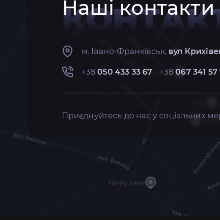
Наші контакти
КОНТАК
м. Івано-Франківськ,
вул Крихіве
+38
050 433 33 67
+38
067 341 57
Приєднуйтесь до нас у соціальних ме