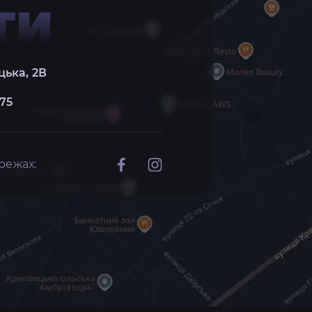
ТИ
цька, 2В
 75
режах: