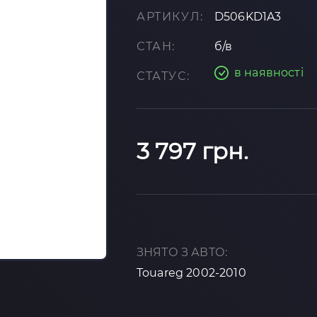
АРТИКУЛ:
D506KD1A3
СТАН:
б/в
в наявності
СТАТУС:
3 797 грн.
ЗНЯТО З АВТО:
Touareg 2002-2010