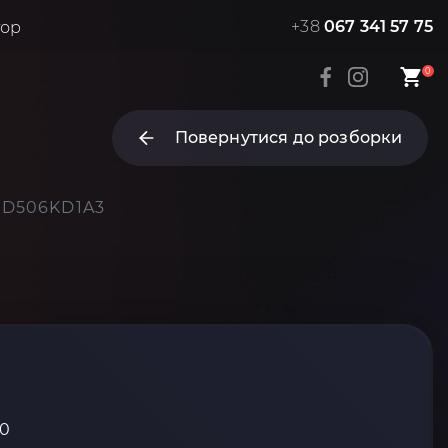
+38
067 341 57 75
тор
0
Повернутися до розборки
0 D506KD1A3
10