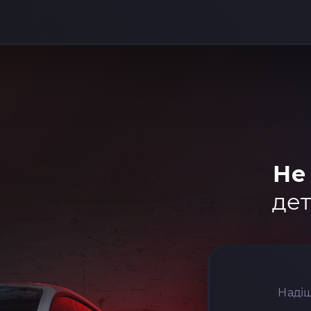
Не
дет
Надіш