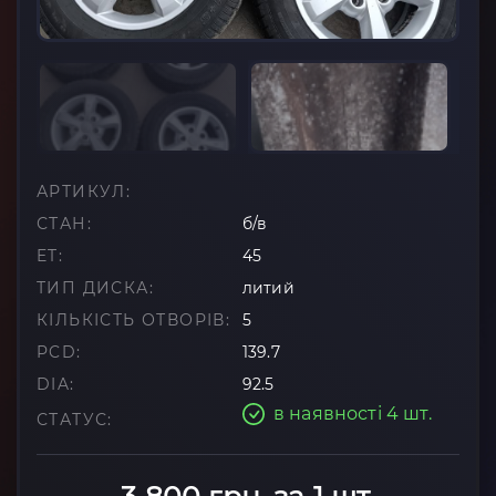
АРТИКУЛ:
СТАН:
б/в
ET:
45
ТИП ДИСКА:
литий
КІЛЬКІСТЬ ОТВОРІВ:
5
PCD:
139.7
DIA:
92.5
в наявності 4 шт.
СТАТУС: