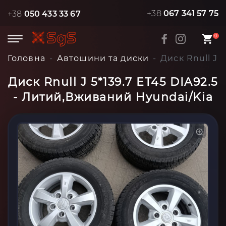
+38
067 341 57 75
+38
050 433 33 67
0
Головна
Автошини та диски
Диск Rnull J 
Диск Rnull J 5*139.7 ET45 DIA92.5
- Литий,Вживаний Hyundai/Kia