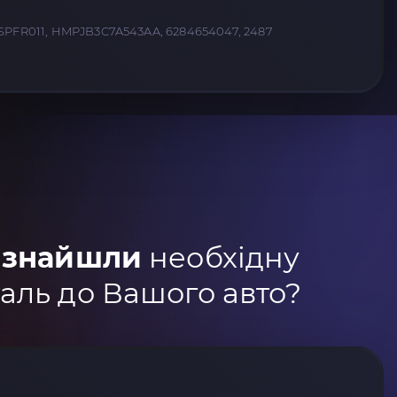
SPFR011, HMPJB3C7A543AA, 6284654047, 2487
 знайшли
необхідну
аль до Вашого авто?