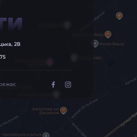
ТИ
цька, 2В
 75
режах: