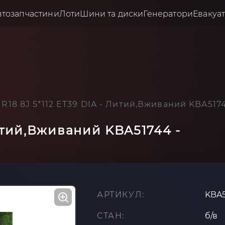
втозапчастини
Лоти
Шини та диски
Генератори
Евакуа
 R18 8J 5*112 ET39 DIA - Литий,Вживаний KBA5174
Литий,Вживаний KBA51744 -
АРТИКУЛ:
KBA
СТАН:
б/в