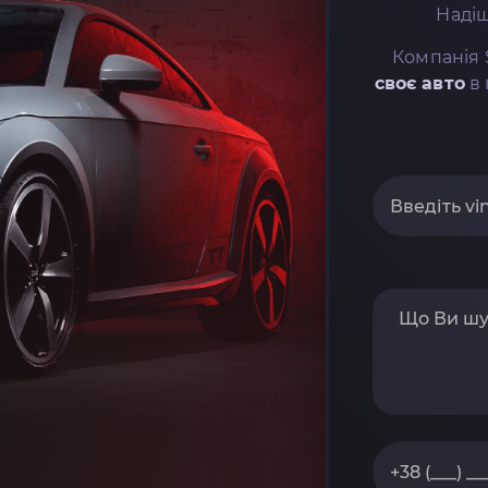
Надіш
Компанія 
своє авто
в 