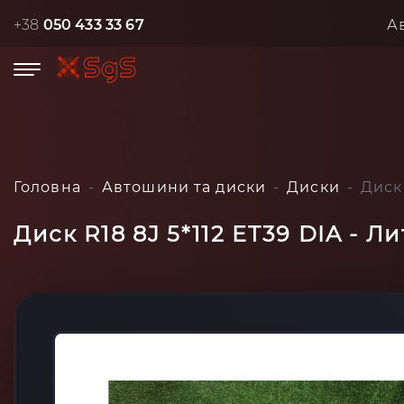
+38
050 433 33 67
А
Головна
Автошини та диски
Диски
Диск
Диск R18 8J 5*112 ET39 DIA - 