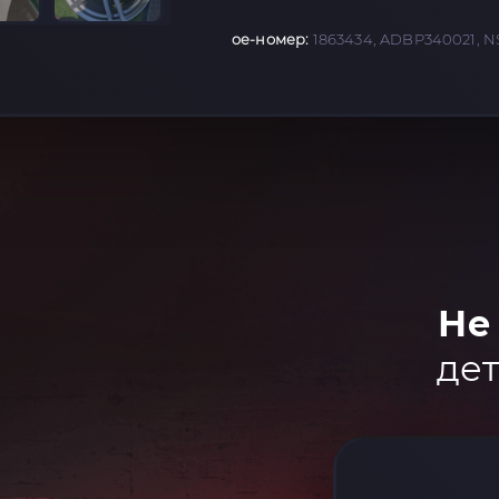
oe-номер:
1863434, ADBP340021, N
Не
дет