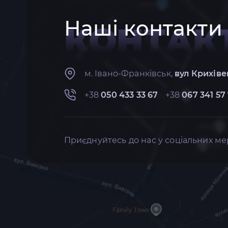
Наші контакти
КОНТАК
м. Івано-Франківськ,
вул Крихіве
+38
050 433 33 67
+38
067 341 57
Приєднуйтесь до нас у соціальних ме