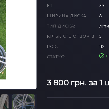
ET:
39
ШИРИНА ДИСКА:
8
ТИП ДИСКА:
лит
КІЛЬКІСТЬ ОТВОРІВ:
5
PCD:
112
в
СТАТУС:
3 800 грн. за 1 