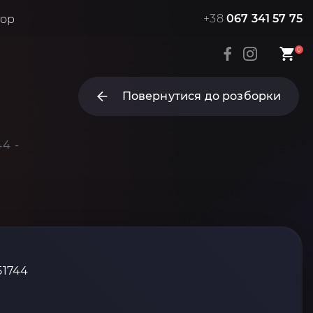
+38
067 341 57 75
тор
0
Повернутися до розборки
4 -
51744