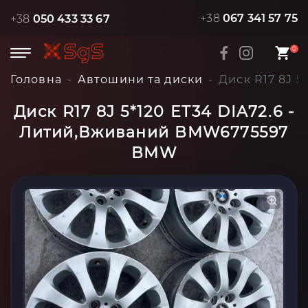
+38
067 341 57 75
+38
050 433 33 67
0
Головна
Автошини та диски
Диск R17 8J 
Диск R17 8J 5*120 ET34 DIA72.6 -
Литий,Вживаний BMW6775597
BMW