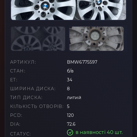
АРТИКУЛ:
BMW6775597
СТАН:
б/в
ET:
34
ШИРИНА ДИСКА:
8
ТИП ДИСКА:
литий
КІЛЬКІСТЬ ОТВОРІВ:
5
PCD:
120
DIA:
72.6
в наявності 40 шт.
СТАТУС: