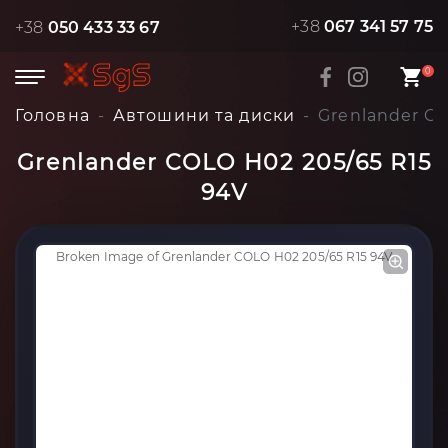
+38
067 341 57 75
+38
050 433 33 67
0
Головна
Автошини та диски
Grenlander CO
Grenlander COLO H02 205/65 R15
94V