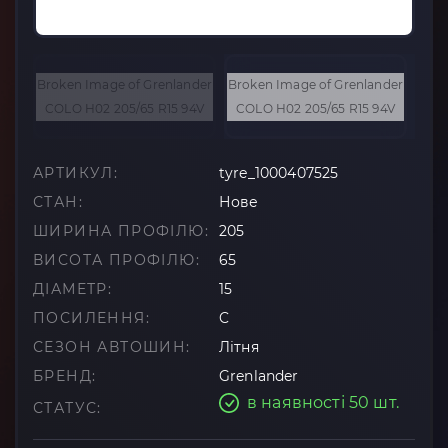
АРТИКУЛ:
tyre_1000407525
СТАН:
Нове
ШИРИНА ПРОФІЛЮ:
205
ВИСОТА ПРОФІЛЮ:
65
ДІАМЕТР:
15
ПОСИЛЕННЯ:
C
СЕЗОН АВТОШИН:
Літня
БРЕНД:
Grenlander
в наявності 50 шт.
СТАТУС: