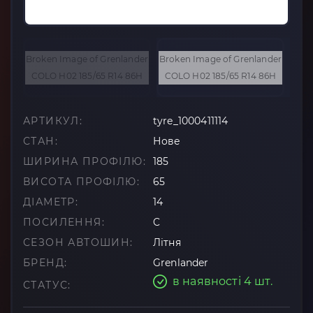
АРТИКУЛ:
tyre_1000411114
СТАН:
Нове
ШИРИНА ПРОФІЛЮ:
185
ВИСОТА ПРОФІЛЮ:
65
ДІАМЕТР:
14
ПОСИЛЕННЯ:
C
СЕЗОН АВТОШИН:
Літня
БРЕНД:
Grenlander
в наявності 4 шт.
СТАТУС: