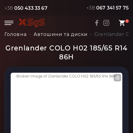
+38
067 341 57 75
+38
050 433 33 67
0
Головна
Автошини та диски
Grenlander CO
Grenlander COLO H02 185/65 R14
86H