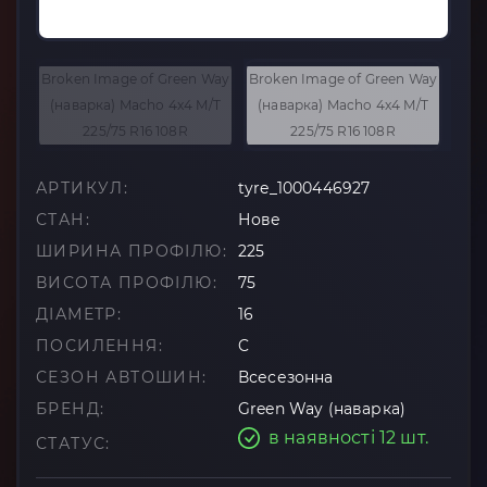
АРТИКУЛ:
tyre_1000446927
СТАН:
Нове
ШИРИНА ПРОФІЛЮ:
225
ВИСОТА ПРОФІЛЮ:
75
ДІАМЕТР:
16
ПОСИЛЕННЯ:
C
СЕЗОН АВТОШИН:
Всесезонна
БРЕНД:
Green Way (наварка)
в наявності 12 шт.
СТАТУС: