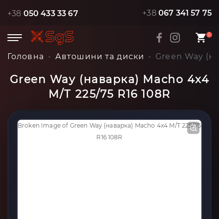
+38
067 341 57 75
+38
050 433 33 67
0
Головна
Автошини та диски
Green Way (на
Green Way (наварка) Macho 4x4
M/T 225/75 R16 108R