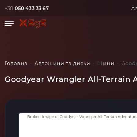
+38
050 433 33 67
А
Головна
Автошини та диски
Шини
Goody
Goodyear Wrangler All-Terrain 