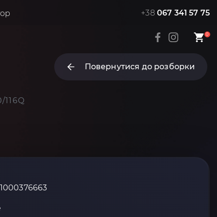
+38
067 341 57 75
тор
0
Повернутися до розборки
0/116Q
_1000376663
е