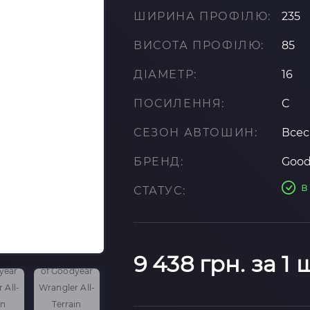
ШИРИНА ПРОФІЛЮ:
235
ВИСОТА ПРОФІЛЮ:
85
ДІАМЕТР:
16
ПОСИЛЕННЯ:
C
СЕЗОН АВТОШИН:
Всес
БРЕНД:
Good
в
СТАТУС:
9 438 грн. за 1 