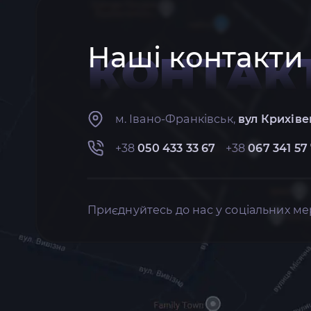
Наші контакти
КОНТАК
м. Івано-Франківськ,
вул Крихіве
+38
050 433 33 67
+38
067 341 57
Приєднуйтесь до нас у соціальних ме