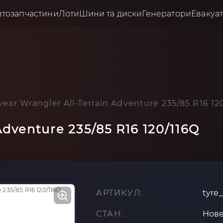
втозапчастини
Лоти
Шини та диски
Генератори
Евакуа
ear Wrangler All-Terrain Adventure 235/85 R16 12
Adventure 235/85 R16 120/116Q
АРТИКУЛ:
tyre
СТАН:
Нов