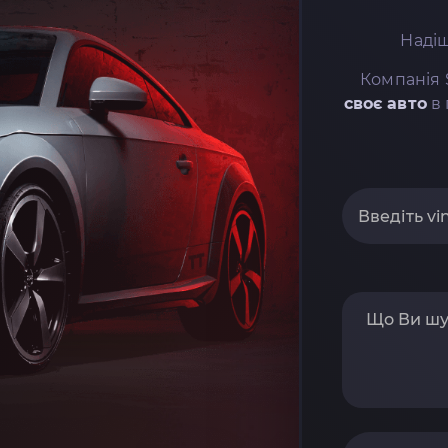
Надіш
Компанія 
своє авто
в 