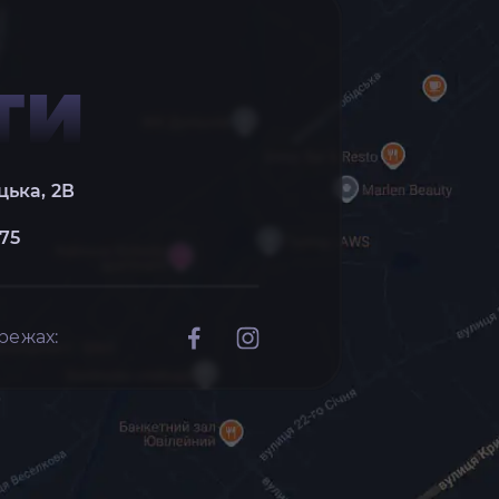
ТИ
цька, 2В
 75
режах: