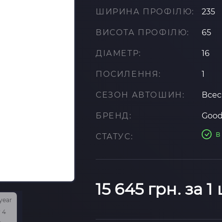
ШИРИНА ПРОФІЛЮ:
235
ВИСОТА ПРОФІЛЮ:
65
ДІАМЕТР:
16
ПОСИЛЕННЯ:
1
СЕЗОН АВТОШИН:
Всес
БРЕНД:
Good
в
СТАТУС:
15 645 грн. за 1 