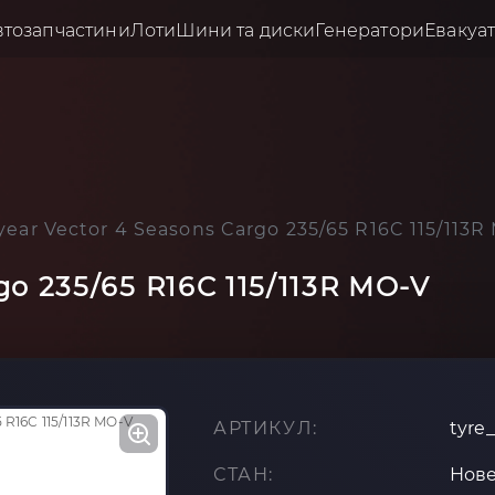
втозапчастини
Лоти
Шини та диски
Генератори
Евакуа
ear Vector 4 Seasons Cargo 235/65 R16C 115/113R
go 235/65 R16C 115/113R MO-V
АРТИКУЛ:
tyre
СТАН:
Нов