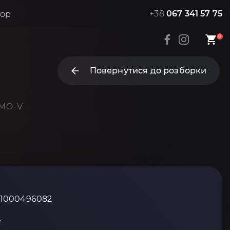
+38
067 341 57 75
тор
0
Повернутися до розборки
 MO-V
_1000496082
е