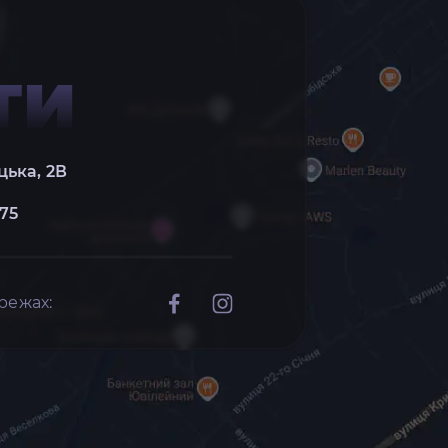
ТИ
цька, 2В
 75
режах: