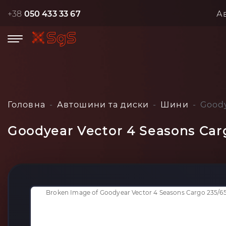
+38
050 433 33 67
А
Головна
Автошини та диски
Шини
Goody
Goodyear Vector 4 Seasons Car