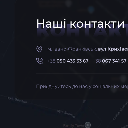
Наші контакти
КОНТАК
м. Івано-Франківськ,
вул Крихіве
+38
050 433 33 67
+38
067 341 57
Приєднуйтесь до нас у соціальних ме