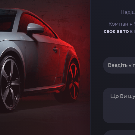
Надіш
Компанія 
своє авто
в 