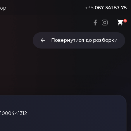
+38
067 341 57 75
тор
0
Повернутися до розборки
_1000441312
е