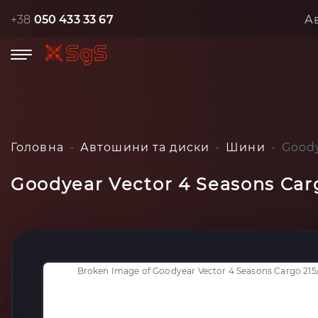
+38
050 433 33 67
А
Головна
Автошини та диски
Шини
Goody
Goodyear Vector 4 Seasons Carg