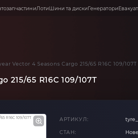
втозапчастини
Лоти
Шини та диски
Генератори
Евакуа
ear Vector 4 Seasons Cargo 215/65 R16C 109/107T
o 215/65 R16C 109/107T
АРТИКУЛ:
tyre
СТАН:
Нов