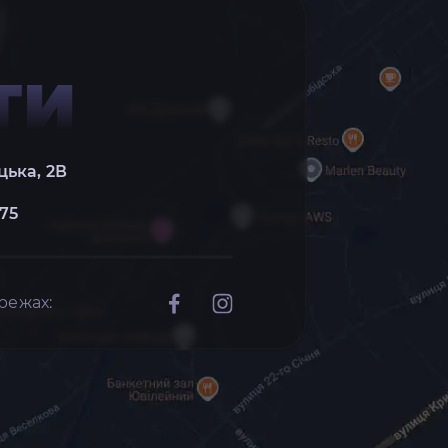
ТИ
цька, 2В
 75
режах: