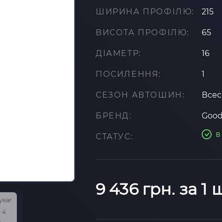
ШИРИНА ПРОФІЛЮ:
215
ВИСОТА ПРОФІЛЮ:
65
ДІАМЕТР:
16
ПОСИЛЕННЯ:
1
СЕЗОН АВТОШИН:
Всес
БРЕНД:
Good
в
СТАТУС:
9 436 грн. за 1 