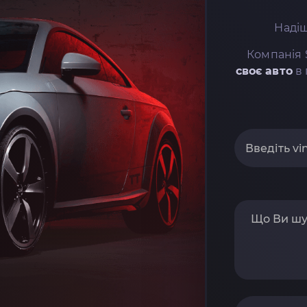
Надіш
Компанія 
своє авто
в 