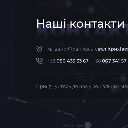
Наші контакти
КОНТАК
м. Івано-Франківськ,
вул Крихіве
+38
050 433 33 67
+38
067 341 57
Приєднуйтесь до нас у соціальних ме