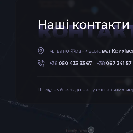
Наші контакти
КОНТАК
м. Івано-Франківськ,
вул Крихіве
+38
050 433 33 67
+38
067 341 57
Приєднуйтесь до нас у соціальних ме