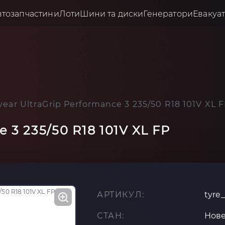
втозапчастини
Лоти
Шини та диски
Генератори
Евакуа
ear UltraGrip Performance 3 235/50 R18 101V XL 
 3 235/50 R18 101V XL FP
АРТИКУЛ:
tyre
СТАН:
Нов