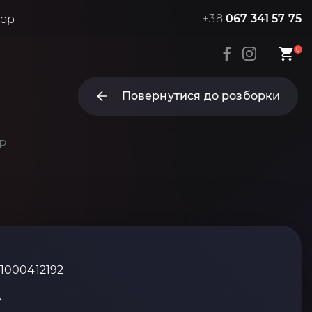
+38
067 341 57 75
тор
0
Повернутися до розборки
FP
_1000412192
е