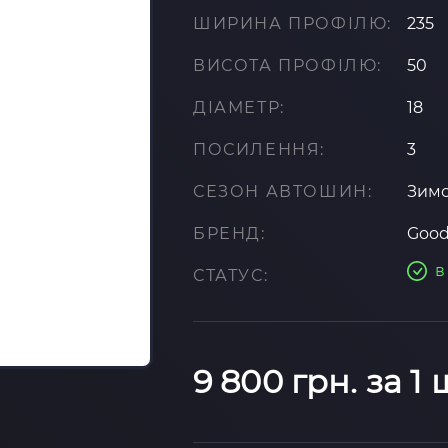
ШИРИНА ПРОФІЛЮ:
235
ВИСОТА ПРОФІЛЮ:
50
ДІАМЕТР:
18
ПОСИЛЕННЯ:
3
СЕЗОН АВТОШИН:
Зим
БРЕНД:
Good
в
СТАТУС:
9 800 грн. за 1 