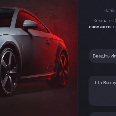
Надіш
Компанія 
своє авто
в 