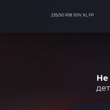
235/50 R18 101V XL FP
Не
дет