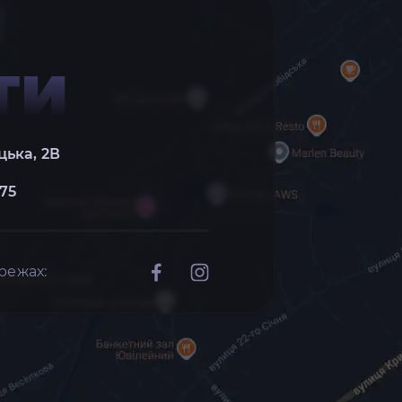
ТИ
цька, 2В
 75
режах: