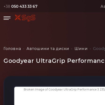
+38
050 433 33 67
А
Головна
Автошини та диски
Шини
Goody
Goodyear UltraGrip Performance