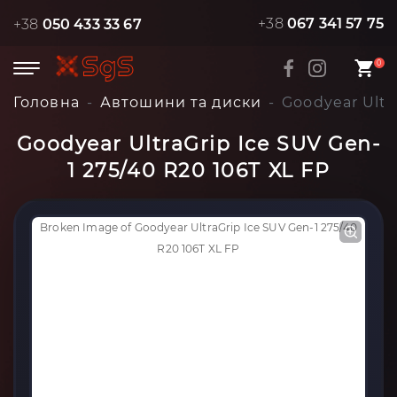
+38
067 341 57 75
+38
050 433 33 67
0
Головна
Автошини та диски
Goodyear Ultr
Goodyear UltraGrip Ice SUV Gen-
1 275/40 R20 106T XL FP