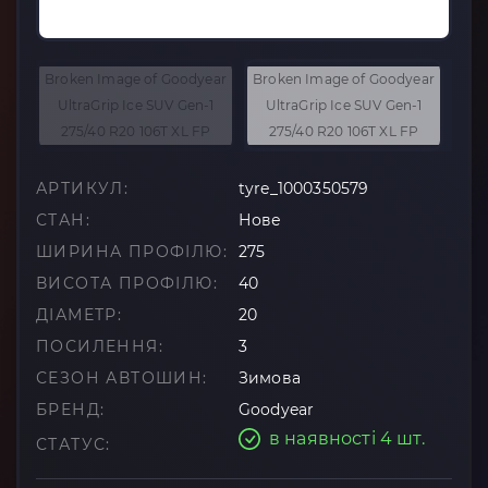
АРТИКУЛ:
tyre_1000350579
СТАН:
Нове
ШИРИНА ПРОФІЛЮ:
275
ВИСОТА ПРОФІЛЮ:
40
ДІАМЕТР:
20
ПОСИЛЕННЯ:
3
СЕЗОН АВТОШИН:
Зимова
БРЕНД:
Goodyear
в наявності 4 шт.
СТАТУС: