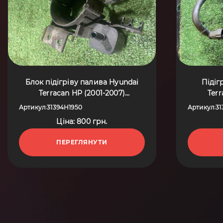
Блок підігріву палива Hyundai
Підіг
Terracan HP (2001-2007)
Terr
31394H1950
Артикул
31394H1950
Артикул
31
:
:
Ціна: 800 грн.
ПЕРЕГЛЯНУТИ