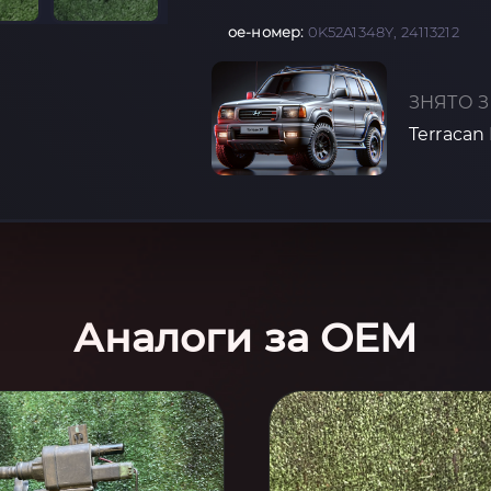
oe-номер:
0K52A1348Y, 24113212
ЗНЯТО З
Terracan
Аналоги за OEM