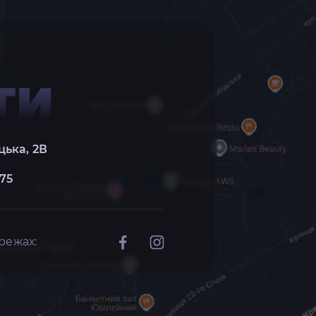
ТИ
цька, 2В
 75
режах: