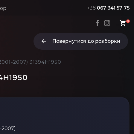
+38
067 341 57 75
тор
0
Повернутися до розборки
2001-2007) 31394H1950
94H1950
1-2007)