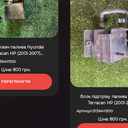
рівач палива Hyundai
acan HP (2001-2007)
31394H1950
394H1950
Ціна: 800 грн.
ПЕРЕГЛЯНУТИ
блок підігріву палива
Terracan HP (2001-
31394H1950
Артикул
31394H1950
:
Ціна: 800 грн.