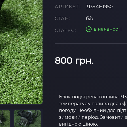
АРТИКУЛ:
31394H1950
СТАН:
б/в
в наявності
СТАТУС:
800 грн.
Блок подогрева топлива 31
температуру палива для еф
погоду. Необхідний для під
зимовий період. Замовити з 
вигідною ціною.