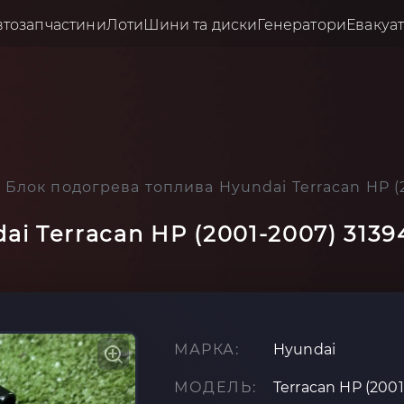
втозапчастини
Лоти
Шини та диски
Генератори
Евакуа
Блок подогрева топлива Hyundai Terracan HP (
ai Terracan HP (2001-2007) 313
МАРКА:
Hyundai
МОДЕЛЬ:
Terracan HP (200