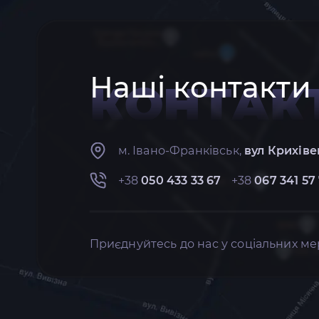
Наші контакти
КОНТАК
м. Івано-Франківськ,
вул Крихіве
+38
050 433 33 67
+38
067 341 57
Приєднуйтесь до нас у соціальних ме