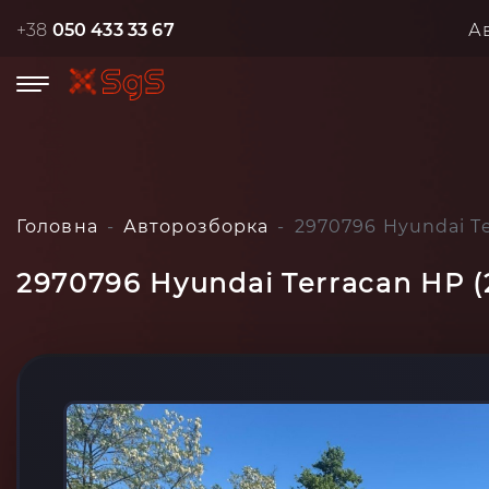
+38
050 433 33 67
А
Головна
Авторозборка
2970796 Hyundai Te
2970796 Hyundai Terracan HP (