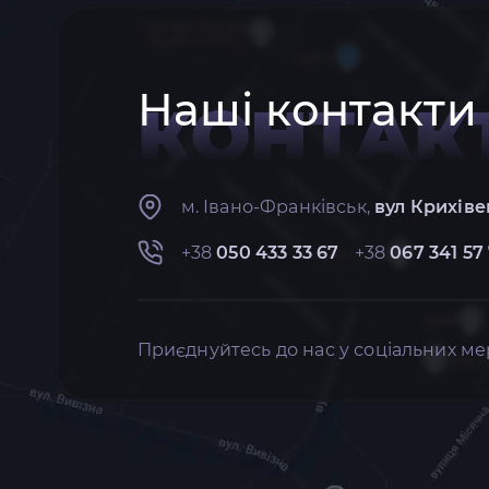
Наші контакти
КОНТАК
м. Івано-Франківськ,
вул Крихіве
+38
050 433 33 67
+38
067 341 57
Приєднуйтесь до нас у соціальних ме