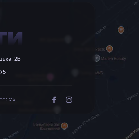
ТИ
цька, 2В
 75
режах: