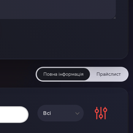
Повна інформація
Прайслист
Всі