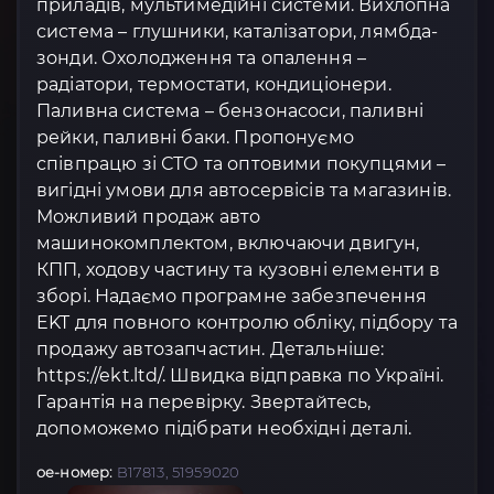
приладів, мультимедійні системи. Вихлопна
система – глушники, каталізатори, лямбда-
зонди. Охолодження та опалення –
радіатори, термостати, кондиціонери.
Паливна система – бензонасоси, паливні
рейки, паливні баки. Пропонуємо
співпрацю зі СТО та оптовими покупцями –
вигідні умови для автосервісів та магазинів.
Можливий продаж авто
машинокомплектом, включаючи двигун,
КПП, ходову частину та кузовні елементи в
зборі. Надаємо програмне забезпечення
EKT для повного контролю обліку, підбору та
продажу автозапчастин. Детальніше:
https://ekt.ltd/. Швидка відправка по Україні.
Гарантія на перевірку. Звертайтесь,
допоможемо підібрати необхідні деталі.
oe-номер:
B17813, 51959020