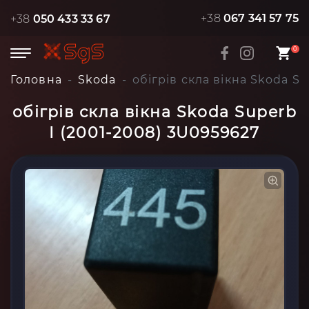
+38
067 341 57 75
+38
050 433 33 67
0
Головна
Skoda
обігрів скла вікна Skoda S
обігрів скла вікна Skoda Superb
I (2001-2008) 3U0959627