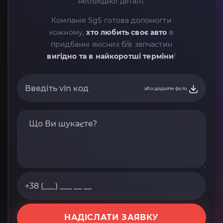
необхідної деталі.
Компанія SgS готова допомогти
кожному,
хто любить своє авто
в
придбанні якісних б/в запчастин
вигідно та в найкоротші терміни
!
або додайте фото
НАДІСЛАТИ ЗАЯВКУ