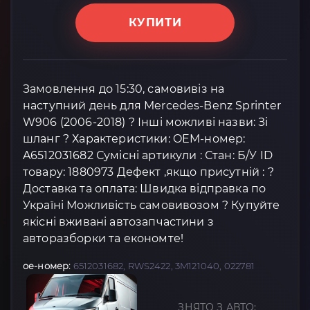
КУПИТИ
Замовлення до 15:30, самовивіз на
наступний день для Mercedes-Benz Sprinter
W906 (2006-2018) ? Інші можливі назви: Зі
шланг ? Характеристики: OEM-номер:
A6512031682 Сумісні артикули : Стан: Б/У ID
товару: 1880973 Дефект ,якщо присутній : ?
Доставка та оплата: Швидка відправка по
Україні Можливість самовивозом ? Купуйте
якісні вживані автозапчастини з
авторазборки та економте!
oe-номер:
6512031682, RWS2422, 3M121040, 022781
ЗНЯТО З АВТО: