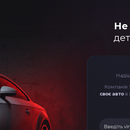
Не
дет
Надіш
Компанія 
своє авто
в 