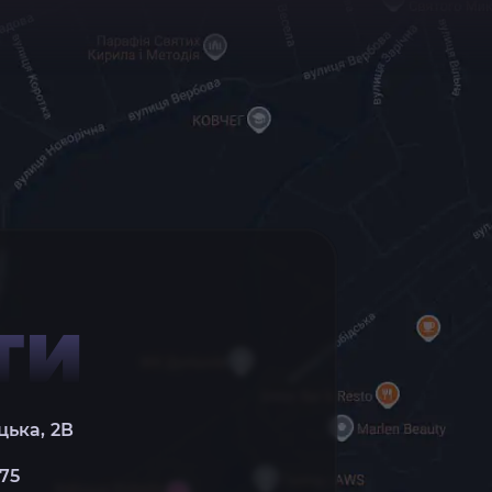
ТИ
цька, 2В
 75