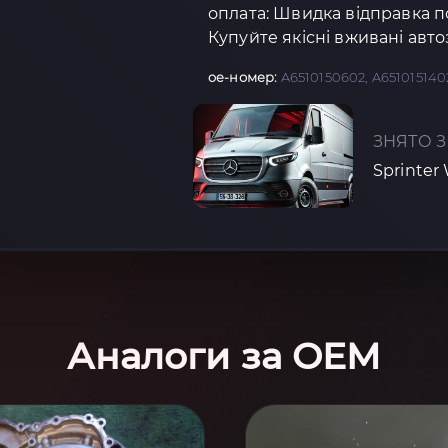
оплата: Швидка відправка п
Купуйте якісні вживані авт
oe-номер:
A6510150602, A6510151402
ЗНЯТО З
Sprinter
Аналоги за OEM