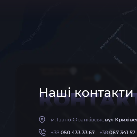
Наші контакти
КОНТАК
м. Івано-Франківськ,
вул Крихіве
+38
050 433 33 67
+38
067 341 57