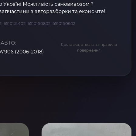
о Україні Можливість самовивозом ?
озапчастини з авторазборки та економте!
, 6510151402, 6510150802, 6510150602
 АВТО:
Доставка, оплата та правила
повернення
 W906 (2006-2018)