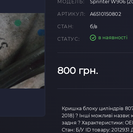
МОДЕЛЬ:
Sprinter W906 (2
АРТИКУЛ:
A6510150802
СТАН:
б/в
в наявності
СТАТУС:
800 грн.
Кришка блоку циліндрів 807
2018) ? Інші можливі назви
задня ? Характеристики: OE
Стан: Б/У ID товару: 2012931