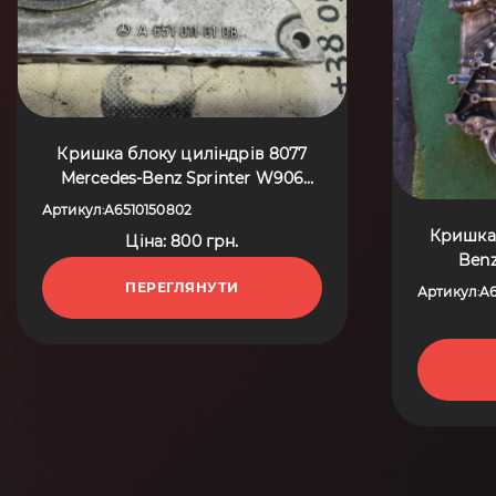
Кришка блоку циліндрів 8077
Mercedes-Benz Sprinter W906
(2006-2018) A6510150802
Артикул
A6510150802
:
Кришка 
Ціна: 800 грн.
Benz
ПЕРЕГЛЯНУТИ
Артикул
A6
: