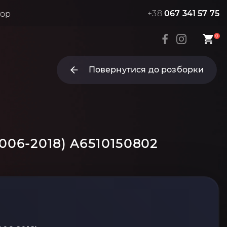
+38
067 341 57 75
тор
0
Повернутися до розборки
006-2018) A6510150802