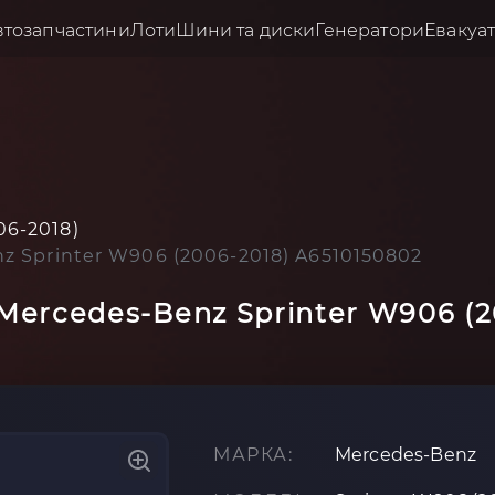
втозапчастини
Лоти
Шини та диски
Генератори
Евакуа
06-2018)
z Sprinter W906 (2006-2018) A6510150802
Mercedes-Benz Sprinter W906 (2
МАРКА:
Mercedes-Benz