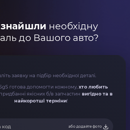
 знайшли
необхідну
аль до Вашого авто?
літь заявку на підбір необхідної деталі.
SgS готова допомогти кожному,
хто любить
придбанні якісних б/в запчастин
вигідно та в
найкоротші терміни
!
або додайте фото