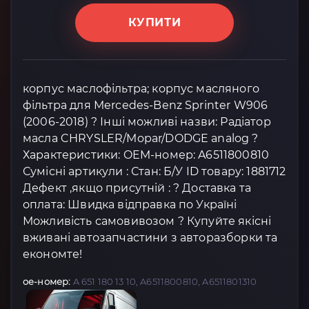
КУПИТИ
корпус маслофільтра; корпус масляного
фільтра для Mercedes-Benz Sprinter W906
(2006-2018) ? Інші можливі назви: Радіатор
масла CHRYSLER/Mopar/DODGE analog ?
Характеристики: OEM-номер: A6511800810
Сумісні артикули : Стан: Б/У ID товару: 1881712
Дефект ,якщо присутній : ? Доставка та
оплата: Швидка відправка по Україні
Можливість самовивозом ? Купуйте якісні
вживані автозапчастини з авторазборки та
економте!
oe-номер:
A 651 180 13 10, A6511800810, A6511801310