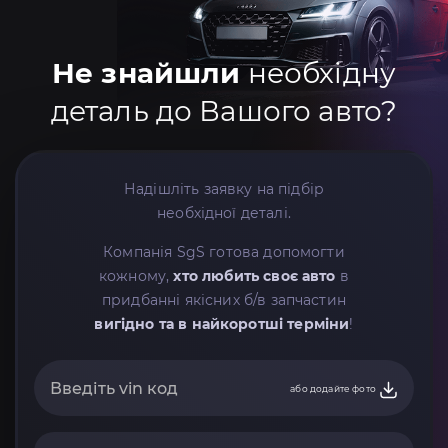
Не знайшли
необхідну
деталь до Вашого авто?
Надішліть заявку на підбір
необхідної деталі.
Компанія SgS готова допомогти
кожному,
хто любить своє авто
в
придбанні якісних б/в запчастин
вигідно та в найкоротші терміни
!
або додайте фото