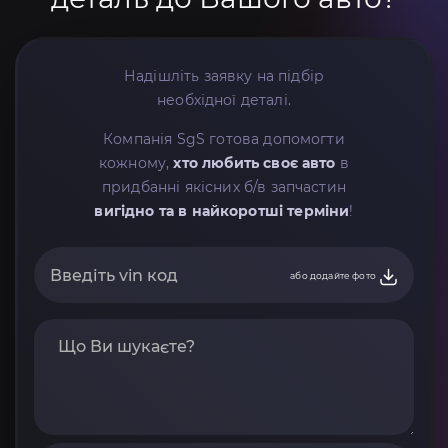
Надішліть заявку на підбір
необхідної деталі.
Компанія SgS готова допомогти
кожному,
хто любить своє авто
в
придбанні якісних б/в запчастин
вигідно та в найкоротші терміни
!
або додайте фото