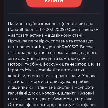
КУПИТИ
Паливні трубки комплект (неповний) для
Renault Scenic II (2003-2009) Оригінальна б/
у автозапчастина у відмінному стані.
Пройшла перевірку, справна та готова до
встановлення. Код деталі: RA01323. Висока
якість за доступною ціною. Також до даного
авто доступні: Двигун та комплектуючі –
мотори, турбіни, форсунки, генератори. КПП
і трансмісія – механічні та автоматичні
коробки, зчеплення, карданні вали. Ходова
частина – амортизатори, рульові рейки,
підшипники. Гальмівна система – супорти,
гальмівні диски, колодки, шланги. Кузовні
деталі – капоти, двері, бампери, дзеркала.
Оптика – фари, ліхтарі, протитуманні фари.