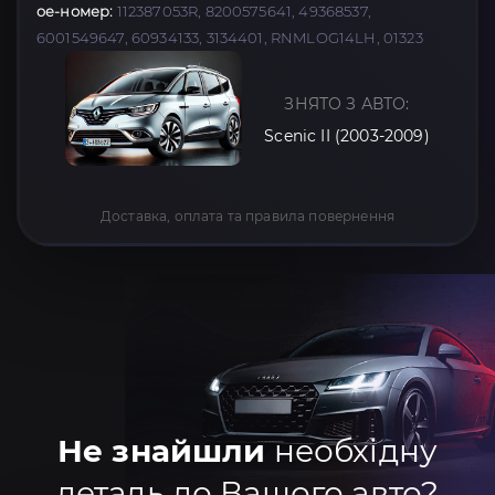
oe-номер:
112387053R, 8200575641, 49368537,
6001549647, 60934133, 3134401, RNMLOG14LH, 01323
ЗНЯТО З АВТО:
Scenic II (2003-2009)
Доставка, оплата та правила повернення
Не знайшли
необхідну
деталь до Вашого авто?