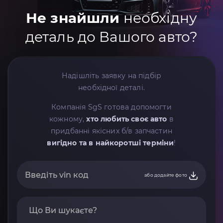
Не знайшли
необхідну
деталь до Вашого авто?
Надішліть заявку на підбір
необхідної деталі.
Компанія SgS готова допомогти
кожному,
хто любить своє авто
в
придбанні якісних б/в запчастин
вигідно та в найкоротші терміни
!
або додайте фото