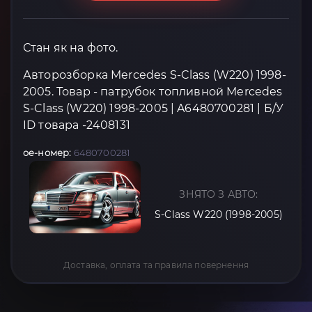
Стан як на фото.
Авторозборка Mercedes S-Class (W220) 1998-
2005. Товар - патрубок топливной Mercedes
S-Class (W220) 1998-2005 | A6480700281 | Б/У
ID товара -2408131
oe-номер:
6480700281
ЗНЯТО З АВТО:
S-Class W220 (1998-2005)
Доставка, оплата та правила повернення