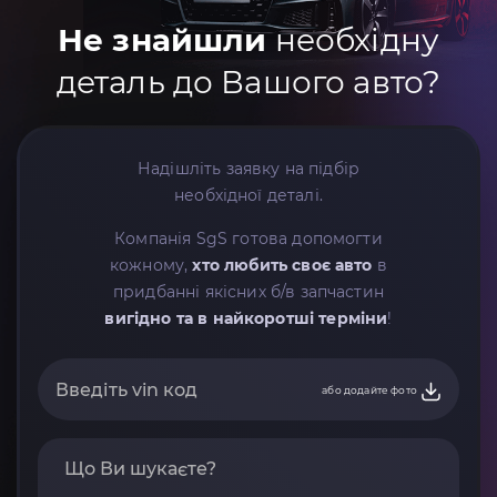
Не знайшли
необхідну
деталь до Вашого авто?
Надішліть заявку на підбір
необхідної деталі.
Компанія SgS готова допомогти
кожному,
хто любить своє авто
в
придбанні якісних б/в запчастин
вигідно та в найкоротші терміни
!
або додайте фото