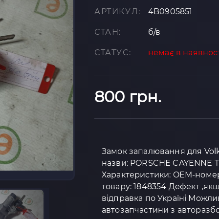
АРТИКУЛ:
4B0905851
СТАН:
б/в
СТАТУС:
немає в наявнос
800 грн.
Замок запалювання для Volk
назви: PORSCHE CAYENNE
Характеристики: OEM-номер: 
товару: 1848354 Дефект ,якщ
відправка по Україні Можли
автозапчастини з авторазбо