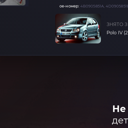
oe-номер:
4B0905851A, 4D0905851
ЗНЯТО З
Polo IV 
Не
дет