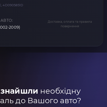
E, 4D0905851D
 АВТО:
Доставка, оплата та правила
повернення
(2002-2009)
 знайшли
необхідну
аль до Вашого авто?