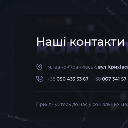
Наші контакти
КОНТАК
м. Івано-Франківськ,
вул Крихіве
+38
050 433 33 67
+38
067 341 57
Приєднуйтесь до нас у соціальних ме