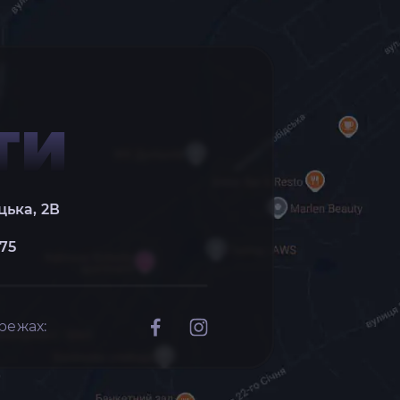
ТИ
цька, 2В
 75
режах: