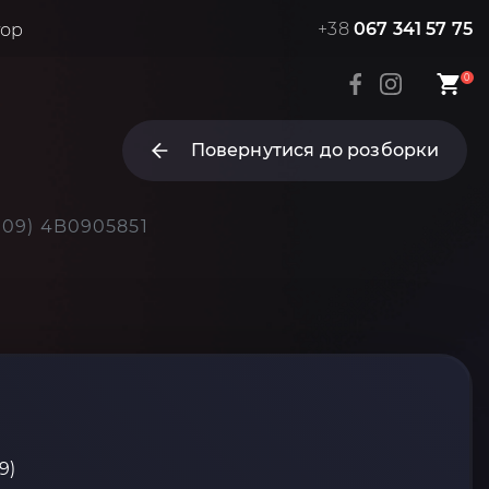
+38
067 341 57 75
тор
0
Повернутися до розборки
009) 4B0905851
9)