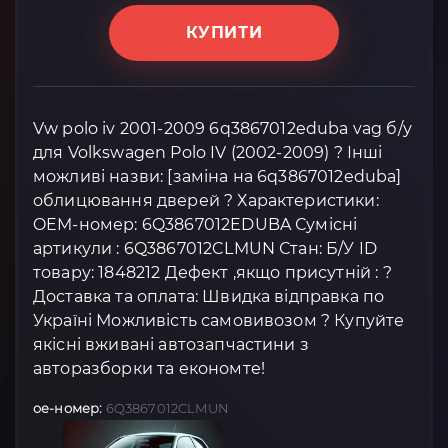
КУПИТИ
Vw polo iv 2001-2009 6q3867012eduba vag б/у
для Volkswagen Polo IV (2002-2009) ? Інші
можливі назви: [заміна на 6q3867012eduba]
облицювання дверей ? Характеристики:
OEM-номер: 6Q3867012EDUBA Сумісні
артикули : 6Q3867012CLMUN Стан: Б/У ID
товару: 1848212 Дефект ,якщо присутній : ?
Доставка та оплата: Швидка відправка по
Україні Можливість самовивозом ? Купуйте
якісні вживані автозапчастини з
авторазборки та економте!
oe-номер:
6Q3867012CLMUN