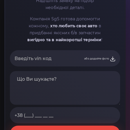
Надішліть заявку на підбір
необхідної деталі.
Компанія SgS готова допомогти
кожному,
хто любить своє авто
в
придбанні якісних б/в запчастин
вигідно та в найкоротші терміни
!
або додайте фото