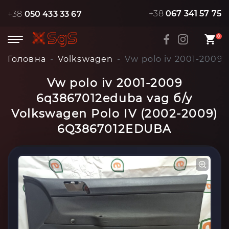
+38
067 341 57 75
+38
050 433 33 67
0
Головна
Volkswagen
Vw polo iv 2001-2009
Vw polo iv 2001-2009
6q3867012eduba vag б/у
Volkswagen Polo IV (2002-2009)
6Q3867012EDUBA