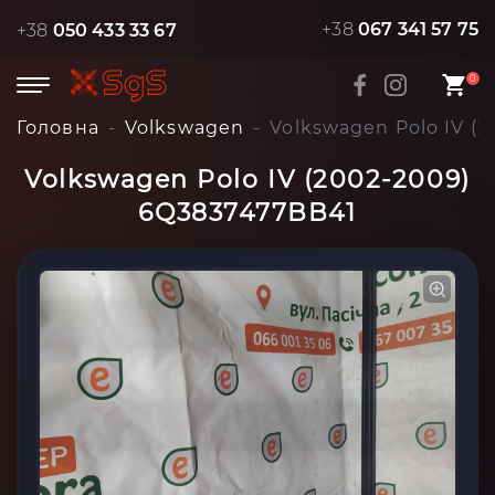
+38
067 341 57 75
+38
050 433 33 67
0
Головна
Volkswagen
Volkswagen Polo IV (
Volkswagen Polo IV (2002-2009)
6Q3837477BB41