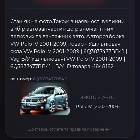
Стан як на фото.Також в наявності великий
вибір автозапчастин до різноманітних
легкових та вантажних авто. Авторозборка
VW Polo IV 2001-2009. Товар - Ущільнювач
скла VW Polo IV 2001-2009 | 6Q3837477BB41 |
Vag Б/У Ущільнювачі VW Polo IV 2001-2009 |
6Q3837477BB41 | Б/У ID товара -1848182
oe-номер:
6Q3837477B5AP
ЗНЯТО З АВТО:
Polo IV (2002-2009)
Доставка, оплата та правила повернення