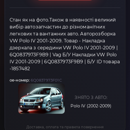
Стан як на фото.Також в наявності великий
вибір автозапчастин до різноманітних
легкових та вантажних авто. Авторозборка
VW Polo IV 2001-2009. Товар - Накладка
дзеркала з середини VW Polo IV 2001-2009 |
6Q0837973F9B9 | Vag Б/У Накладки VW Polo
IV 2001-2009 | 6Q0837973F9B9 | Б/У ID товара
-1857482
oe-номер:
6Q0837973F01C
ЗНЯТО З АВТО:
Polo IV (2002-2009)
Доставка, оплата та правила повернення