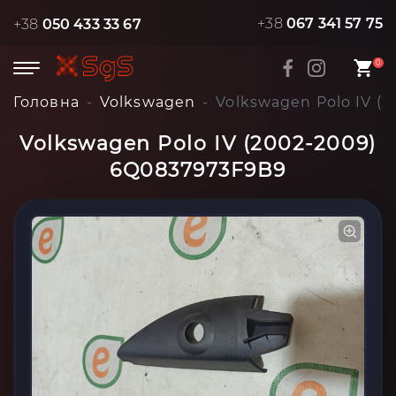
+38
067 341 57 75
+38
050 433 33 67
0
Головна
Volkswagen
Volkswagen Polo IV (
Volkswagen Polo IV (2002-2009)
6Q0837973F9B9