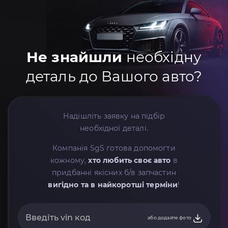
Не знайшли
необхідну
деталь до Вашого авто?
Надішліть заявку на підбір
необхідної деталі.
Компанія SgS готова допомогти
кожному,
хто любить своє авто
в
придбанні якісних б/в запчастин
вигідно та в найкоротші терміни
!
або додайте фото