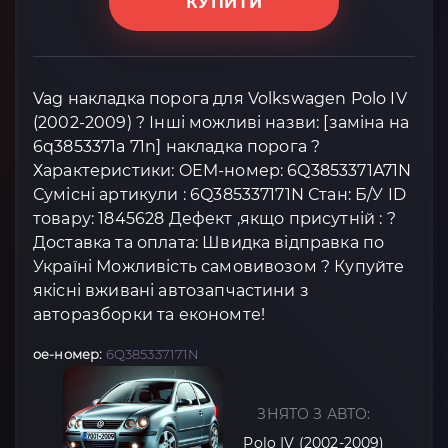
КУПИТИ
Vag накладка порога для Volkswagen Polo IV
(2002-2009) ? Інші можливі назви: [заміна на
6q3853371a 71n] накладка порога ?
Характеристики: OEM-номер: 6Q3853371A71N
Сумісні артикули : 6Q385337171N Стан: Б/У ID
товару: 1845628 Дефект ,якщо присутній : ?
Доставка та оплата: Швидка відправка по
Україні Можливість самовивозом ? Купуйте
якісні вживані автозапчастини з
авторазборки та економте!
oe-номер:
6Q385337171N
ЗНЯТО З АВТО:
Polo IV (2002-2009)