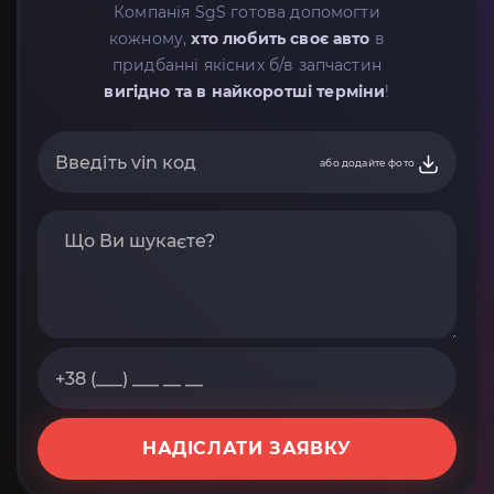
Компанія SgS готова допомогти
кожному,
хто любить своє авто
в
придбанні якісних б/в запчастин
вигідно та в найкоротші терміни
!
або додайте фото
НАДІСЛАТИ ЗАЯВКУ