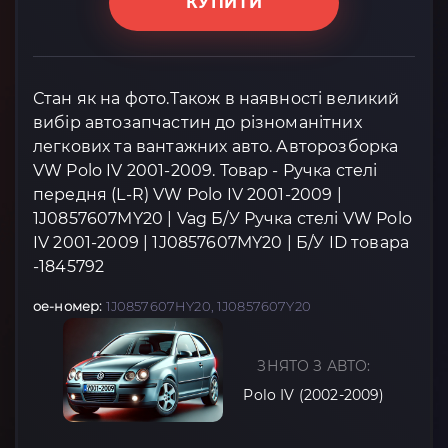
КУПИТИ
Стан як на фото.Також в наявності великий
вибір автозапчастин до різноманітних
легкових та вантажних авто. Авторозборка
VW Polo IV 2001-2009. Товар - Ручка стелі
передня (L-R) VW Polo IV 2001-2009 |
1J0857607MY20 | Vag Б/У Ручка стелі VW Polo
IV 2001-2009 | 1J0857607MY20 | Б/У ID товара
-1845792
oe-номер:
1J0857607HY20, 1J0857607Y20
ЗНЯТО З АВТО:
Polo IV (2002-2009)