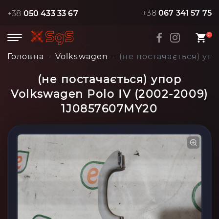
+38
067 341 57 75
+38
050 433 33 67
0
Головна
Volkswagen
(не постачається) уп
(не постачається) упор
Volkswagen Polo IV (2002-2009)
1J0857607MY20