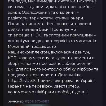
приладів, мультимедійні системи. Вихлопна
система – глушники, каталізатори, лямбда-
зонди. Охолодження та опалення –
радіатори, термостати, кондиціонери.
Паливна система – бензонасоси, паливні
рейки, паливні баки. Пропонуємо
співпрацю зі СТО та оптовими покупцями –
вигідні умови для автосервісів та магазинів.
Можливий продаж авто
машинокомплектом, включаючи двигун,
КПП, ходову частину та кузовні елементи в
зборі. Надаємо програмне забезпечення
EKT для повного контролю обліку, підбору та
продажу автозапчастин. Детальніше:
https://ekt.ltd/. Швидка відправка по Україні.
Гарантія на перевірку. Звертайтесь,
допоможемо підібрати необхідні деталі.
oe-номер:
6Q08197049B9