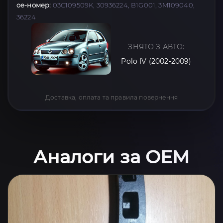
oe-номер:
03C109509K, 30936224, B1G001, 3M109040,
36224
ЗНЯТО З АВТО:
Polo IV (2002-2009)
Доставка, оплата та правила повернення
Аналоги за OEM