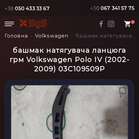
+38
067 341 57 75
+38
050 433 33 67
0
Головна
Volkswagen
башмак натягувача ла
башмак натягувача ланцюга
грм Volkswagen Polo IV (2002-
2009) 03C109509P