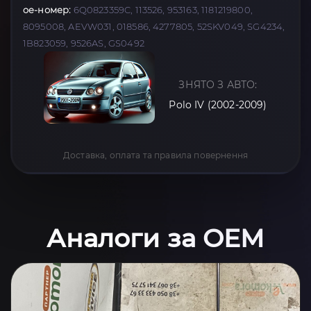
oe-номер:
6Q0823359C, 113526, 953163, 1181219800,
8095008, AEVW031, 018586, 4277805, 52SKV049, SG4234,
1B823059, 9526AS, GS0492
ЗНЯТО З АВТО:
Polo IV (2002-2009)
Доставка, оплата та правила повернення
Аналоги за OEM