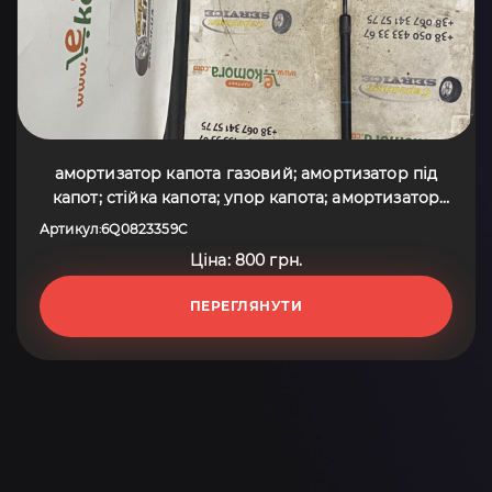
амортизатор капота газовий; амортизатор під
капот; стійка капота; упор капота; амортизатор
капота Volkswagen Polo IV (2002-2009)
Артикул
6Q0823359C
:
6Q0823359C
Ціна: 800 грн.
ПЕРЕГЛЯНУТИ