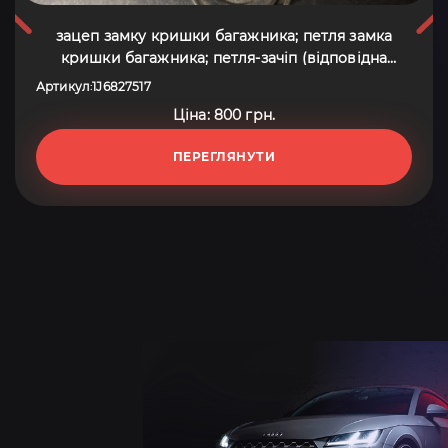
зацеп замку кришки багажника; петля замка
кришки багажника; петля-зачіп (відповідна
частина замка дверей задніх 3-х/(5-х) / кришки
Артикул
1J6827517
:
багажника; Упор двері задка; Фіксатор замка
Ціна: 800 грн.
кришки багажника; Фіксатор/петля (зацеп) замка
дверей/кришки багажника; Фіксатор
ПЕРЕГЛЯНУТИ