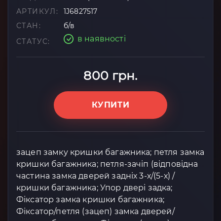
АРТИКУЛ:
1J6827517
СТАН:
б/в
в наявності
СТАТУС:
800 грн.
КУПИТИ
зацеп замку кришки багажника; петля замка
кришки багажника; петля-зачіп (відповідна
частина замка дверей задніх 3-х/(5-х) /
кришки багажника; Упор двері задка;
Фіксатор замка кришки багажника;
Фіксатор/петля (зацеп) замка дверей/