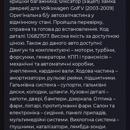
кришки багажника; Фіксатор (зацеп) замка
дверей) для Volkswagen Golf V (2003-2009)
Оригінальна б/у автозапчастина у
відмінному стані. Пройшла перевірку,
справна та готова до встановлення. Код
деталі: 1J6827517. Висока якість за доступною
ціною. Також до даного авто доступні:
Двигун та комплектуючі – мотори, турбіни,
форсунки, генератори. КПП і трансмісія –
механічні та автоматичні коробки,
зчеплення, карданні вали. Ходова частина –
амортизатори, рульові рейки, підшипники.
Гальмівна система – супорти, гальмівні
диски, колодки, шланги. Кузовні деталі –
капоти, двері, бампери, дзеркала. Оптика –
фари, ліхтарі, протитуманні фари. Салон та
електроніка – сидіння, панелі приладів,
мультимедійні системи. Вихлопна система –
глушники, каталізатори, лямбда-зонди.