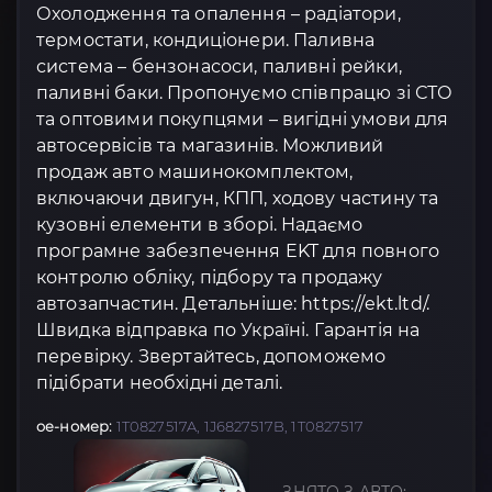
Охолодження та опалення – радіатори,
термостати, кондиціонери. Паливна
система – бензонасоси, паливні рейки,
паливні баки. Пропонуємо співпрацю зі СТО
та оптовими покупцями – вигідні умови для
автосервісів та магазинів. Можливий
продаж авто машинокомплектом,
включаючи двигун, КПП, ходову частину та
кузовні елементи в зборі. Надаємо
програмне забезпечення EKT для повного
контролю обліку, підбору та продажу
автозапчастин. Детальніше: https://ekt.ltd/.
Швидка відправка по Україні. Гарантія на
перевірку. Звертайтесь, допоможемо
підібрати необхідні деталі.
oe-номер:
1T0827517A, 1J6827517B, 1T0827517
ЗНЯТО З АВТО: