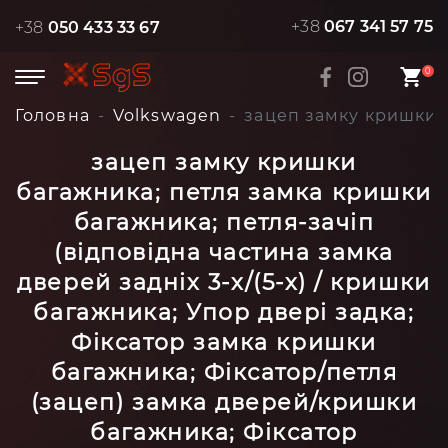
+38
067 341 57 75
+38
050 433 33 67
0
Головна
Volkswagen
зацеп замку кришки б
зацеп замку кришки
багажника; петля замка кришки
багажника; петля-зачіп
(відповідна частина замка
дверей задніх 3-х/(5-х) / кришки
багажника; Упор двері задка;
Фіксатор замка кришки
багажника; Фіксатор/петля
(зацеп) замка дверей/кришки
багажника; Фіксатор