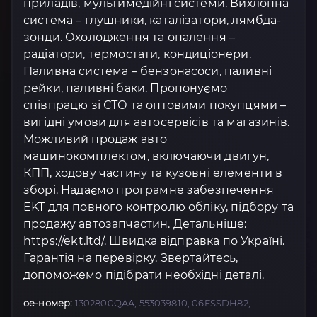
приладів, мультимедійні системи. Вихлопна
система – глушники, каталізатори, лямбда-
зонди. Охолодження та опалення –
радіатори, термостати, кондиціонери.
Паливна система – бензонасоси, паливні
рейки, паливні баки. Пропонуємо
співпрацю зі СТО та оптовими покупцями –
вигідні умови для автосервісів та магазинів.
Можливий продаж авто
машинокомплектом, включаючи двигун,
КПП, ходову частину та кузовні елементи в
зборі. Надаємо програмне забезпечення
EKT для повного контролю обліку, підбору та
продажу автозапчастин. Детальніше:
https://ekt.ltd/. Швидка відправка по Україні.
Гарантія на перевірку. Звертайтесь,
допоможемо підібрати необхідні деталі.
oe-номер:
1302800QAA, 553039810, 06FSSDH82,