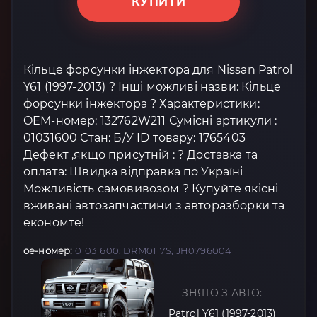
КУПИТИ
Кільце форсунки інжектора для Nissan Patrol
Y61 (1997-2013) ? Інші можливі назви: Кільце
форсунки інжектора ? Характеристики:
OEM-номер: 132762W211 Сумісні артикули :
01031600 Стан: Б/У ID товару: 1765403
Дефект ,якщо присутній : ? Доставка та
оплата: Швидка відправка по Україні
Можливість самовивозом ? Купуйте якісні
вживані автозапчастини з авторазборки та
економте!
oe-номер:
01031600, DRM0117S, JH0796004
ЗНЯТО З АВТО:
Patrol Y61 (1997-2013)