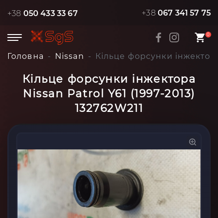
+38
067 341 57 75
+38
050 433 33 67
0
Головна
Nissan
Кільце форсунки інжектора 
Кільце форсунки інжектора
Nissan Patrol Y61 (1997-2013)
132762W211