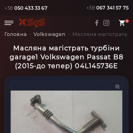
+38
067 341 57 75
+38
050 433 33 67
0
Головна
Volkswagen
Масляна магістрать т
Масляна магістрать турбіни
garage1 Volkswagen Passat B8
(2015-до тепер) 04L145736E