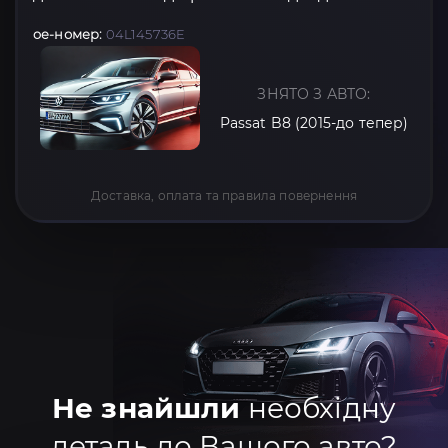
oe-номер:
04L145736E
ЗНЯТО З АВТО:
Passat B8 (2015-до тепер)
Доставка, оплата та правила повернення
Не знайшли
необхідну
деталь до Вашого авто?