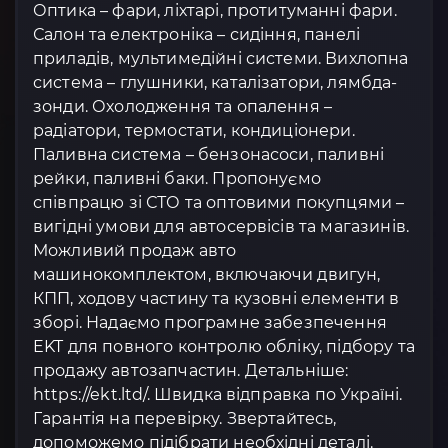
Оптика – фари, ліхтарі, протитуманні фари.
Салон та електроніка – сидіння, панелі
приладів, мультимедійні системи. Вихлопна
система – глушники, каталізатори, лямбда-
зонди. Охолодження та опалення –
радіатори, термостати, кондиціонери.
Паливна система – бензонасоси, паливні
рейки, паливні баки. Пропонуємо
співпрацю зі СТО та оптовими покупцями –
вигідні умови для автосервісів та магазинів.
Можливий продаж авто
машинокомплектом, включаючи двигун,
КПП, ходову частину та кузовні елементи в
зборі. Надаємо програмне забезпечення
EKT для повного контролю обліку, підбору та
продажу автозапчастин. Детальніше:
https://ekt.ltd/. Швидка відправка по Україні.
Гарантія на перевірку. Звертайтесь,
допоможемо підібрати необхідні деталі.