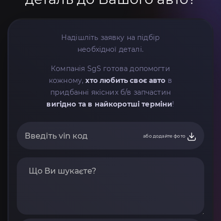
Надішліть заявку на підбір
необхідної деталі.
Компанія SgS готова допомогти
кожному,
хто любить своє авто
в
придбанні якісних б/в запчастин
вигідно та в найкоротші терміни
!
або додайте фото