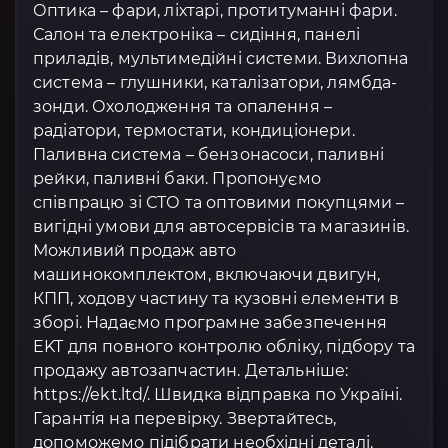
Оптика – фари, ліхтарі, протитуманні фари.
Салон та електроніка – сидіння, панелі
приладів, мультимедійні системи. Вихлопна
система – глушники, каталізатори, лямбда-
зонди. Охолодження та опалення –
радіатори, термостати, кондиціонери.
Паливна система – бензонасоси, паливні
рейки, паливні баки. Пропонуємо
співпрацю зі СТО та оптовими покупцями –
вигідні умови для автосервісів та магазинів.
Можливий продаж авто
машинокомплектом, включаючи двигун,
КПП, ходову частину та кузовні елементи в
зборі. Надаємо програмне забезпечення
EKT для повного контролю обліку, підбору та
продажу автозапчастин. Детальніше:
https://ekt.ltd/. Швидка відправка по Україні.
Гарантія на перевірку. Звертайтесь,
допоможемо підібрати необхідні деталі.