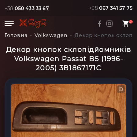
+38
067 341 57 75
+38
050 433 33 67
0
Головна
Volkswagen
Декор кнопок склопід
Декор кнопок склопідйомників
Volkswagen Passat B5 (1996-
2005) 3B1867171C