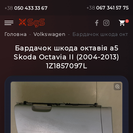
+38
067 341 57 75
+38
050 433 33 67
0
Головна
Volkswagen
Бардачок шкода октаві
Бардачок шкода октавія а5
Skoda Octavia II (2004-2013)
1Z1857097L