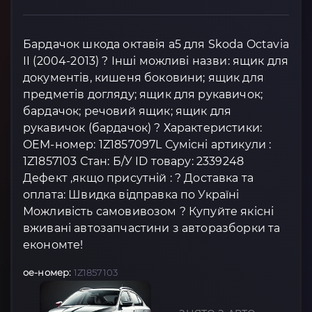
Бардачок шкода октавія а5 для Skoda Octavia
II (2004-2013) ? Інші можливі назви: ящик для
документів, кишеня боковини; ящик для
предметів догляду; ящик для рукавичок;
бардачок; речовий ящик; ящик для
рукавичок (бардачок) ? Характеристики:
OEM-номер: 1Z1857097L Сумісні артикули :
1Z1857103 Стан: Б/У ID товару: 2339248
Дефект ,якщо присутній : ? Доставка та
оплата: Швидка відправка по Україні
Можливість самовивозом ? Купуйте якісні
вживані автозапчастини з авторазборки та
економте!
oe-номер:
1Z1857103