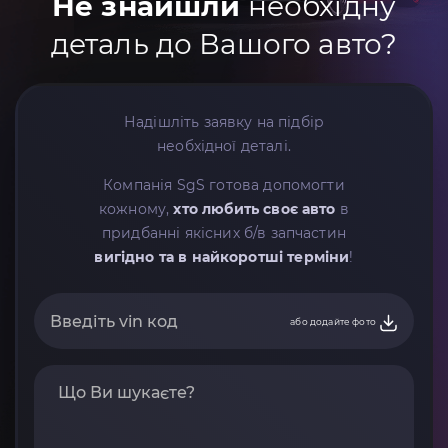
Не знайшли
необхідну
деталь до Вашого авто?
Надішліть заявку на підбір
необхідної деталі.
Компанія SgS готова допомогти
кожному,
хто любить своє авто
в
придбанні якісних б/в запчастин
вигідно та в найкоротші терміни
!
або додайте фото