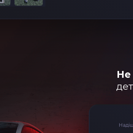
Не
дет
Надіш