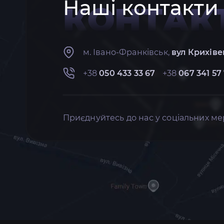
Наші контакти
КОНТАК
м. Івано-Франківськ,
вул Крихіве
+38
050 433 33 67
+38
067 341 57
Приєднуйтесь до нас у соціальних ме