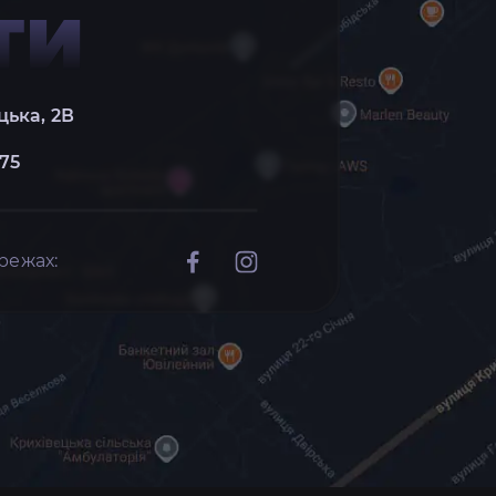
ТИ
цька, 2В
 75
режах: