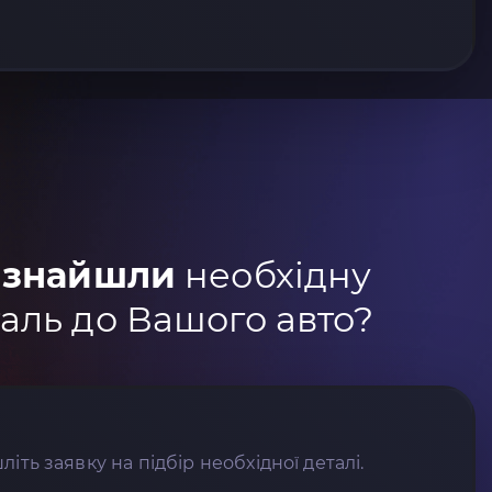
 знайшли
необхідну
аль до Вашого авто?
літь заявку на підбір необхідної деталі.