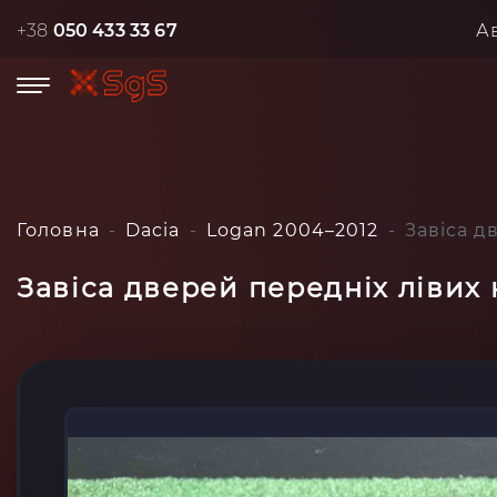
+38
050 433 33 67
А
Головна
Dacia
Logan 2004–2012
Завіса д
Завіса дверей передніх лівих