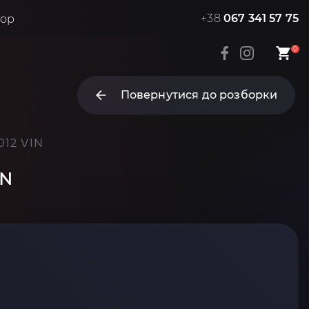
+38
067 341 57 75
тор
0
Повернутися до розборки
012 VIN
IN