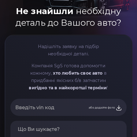
Не знайшли
необхідну
деталь до Вашого авто?
Надішліть заявку на підбір
необхідної деталі.
Компанія SgS готова допомогти
кожному,
хто любить своє авто
в
придбанні якісних б/в запчастин
вигідно та в найкоротші терміни
!
або додайте фото