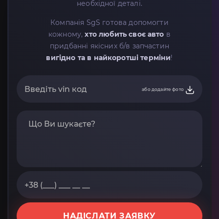
необхідної деталі.
Компанія SgS готова допомогти
кожному,
хто любить своє авто
в
придбанні якісних б/в запчастин
вигідно та в найкоротші терміни
!
або додайте фото
НАДІСЛАТИ ЗАЯВКУ