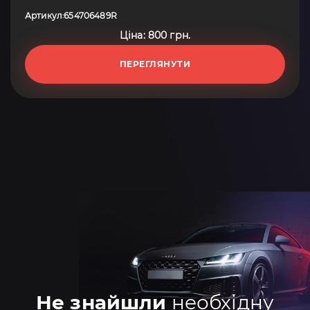
Артикул
654706489R
:
Ціна: 800 грн.
ПЕРЕГЛЯНУТИ
Не знайшли
необхідну