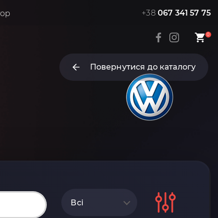
+38
067 341 57 75
тор
0
Повернутися до каталогу
Всі