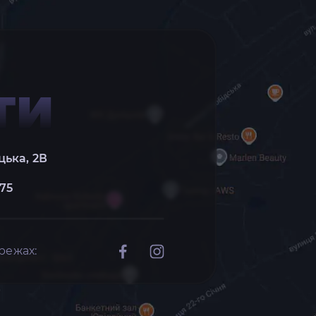
ТИ
цька, 2В
 75
режах: