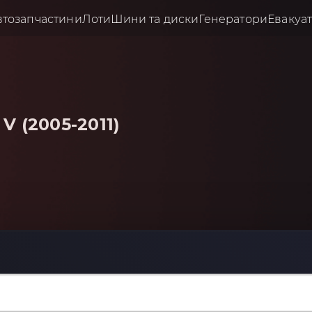
втозапчастини
Лоти
Шини та диски
Генератори
Евакуа
V (2005-2011)