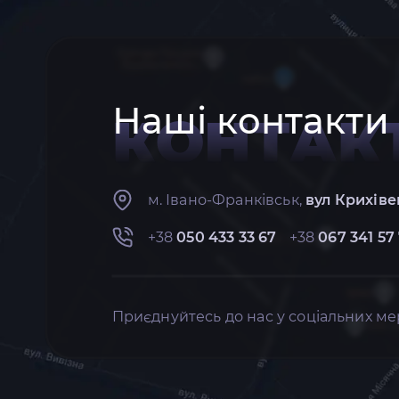
Наші контакти
КОНТАК
м. Івано-Франківськ,
вул Крихіве
+38
050 433 33 67
+38
067 341 57
Приєднуйтесь до нас у соціальних ме