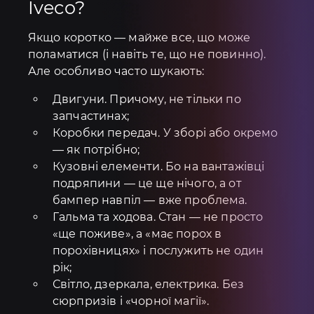
Iveco?
Якщо коротко — майже все, що може
поламатися (і навіть те, що не повинно).
Але особливо часто шукають:
Двигуни. Причому, не тільки по
запчастинах;
Коробки передач. У зборі або окремо
— як потрібно;
Кузовні елементи. Бо на вантажівці
подряпини — це ще нічого, а от
бампер навпіл — вже проблема.
Гальма та ходова. Стан — не просто
«ще поживе», а «має порох в
порохівницях» і послужить не один
рік;
Світло, дзеркала, електрика. Без
сюрпризів і «чорної магії».