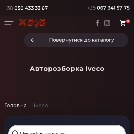
+38
067 341 57 75
+38
050 433 33 67
0
Повернутися до каталогу
Авторозборка
Iveco
Головна
Iveco