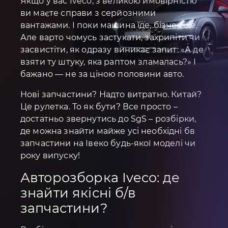
Якщо у вас Iveco, з великою ймовірністю
ви маєте справи з серйозними
вантажами. І поки машина їде, бізнес іде.
Але варто чомусь застукати, захрипіти чи
засвистіти, як одразу виникає запит: «А де
взяти ту штуку, яка раптом зламалась?» І
бажано — не за ціною половини авто.
Нові запчастини? Надто витратно. Китай?
Це рулетка. То як бути? Все просто –
достатньо звернутись до SgS – розбірки,
де можна знайти майже усі необхідні бв
запчастини на Івеко будь-якої моделі чи
року випуску!
Авторозборка Iveco: де
знайти якісні б/в
запчастини?