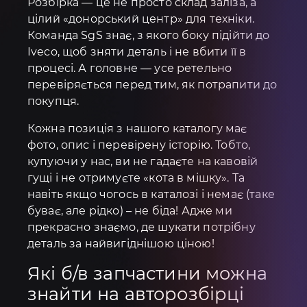
Розбірка — це не просто склад заліза, а
цілий «донорський центр» для техніки.
Команда SgS знає, з якого боку підійти до
Iveco, щоб зняти деталь і не вбити її в
процесі. А головне — усе ретельно
перевіряється перед тим, як потрапити до
покупця.
Кожна позиція з нашого каталогу має
фото, опис і перевірену історію. Тобто,
купуючи у нас, ви не гадаєте на кавовій
гущі і не отримуєте «кота в мішку». Та
навіть якщо чогось в каталозі і немає (таке
буває, але рідко) – не біда! Адже ми
прекрасно знаємо, де шукати потрібну
деталь за найвигіднішою ціною!
Які б/в запчастини можна
знайти на авторозбірці