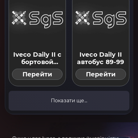
Iveco Daily II с
Iveco Daily II
бортовой
автобус 89-99
платформой
Перейти
Перейти
99-06
Показати ще...