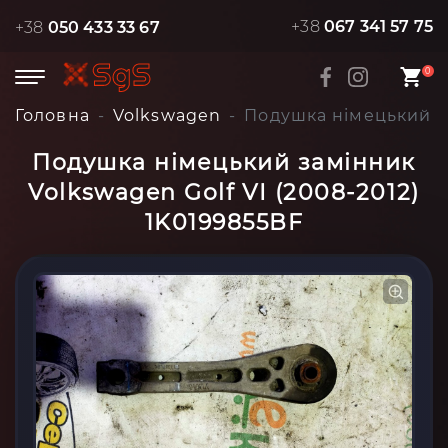
+38
067 341 57 75
+38
050 433 33 67
0
Головна
Volkswagen
Подушка німецький за
Подушка німецький замінник
Volkswagen Golf VI (2008-2012)
1K0199855BF