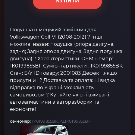
КУПИТИ
Подушка німецький замінник для
Volkswagen Golf VI (2008-2012) ? Інші
можливі назви: подушка (опора двигуна,
задня; Задня опора двигуна; Задня подушка
двигуна) ? Характеристики: OEM-номер:
1K0199855BF Сумісні артикули : 1K0199855BK
Стан: Б/У ID товару: 2001083 Дефект ,якщо
присутній : ? Доставка та оплата: Швидка
відправка по Україні Можливість
самовивозом ? Купуйте якісні вживані
автозапчастини з авторазборки та
економте!
oe-номер:
1K0199855BK, AL1K0199855BF