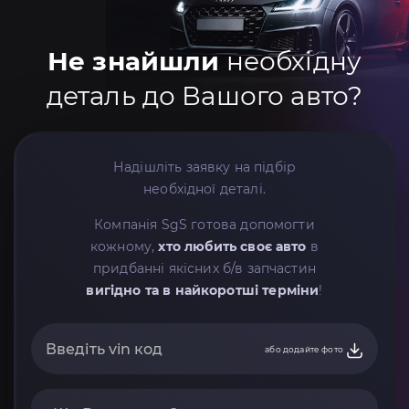
Не знайшли
необхідну
деталь до Вашого авто?
Надішліть заявку на підбір
необхідної деталі.
Компанія SgS готова допомогти
кожному,
хто любить своє авто
в
придбанні якісних б/в запчастин
вигідно та в найкоротші терміни
!
або додайте фото