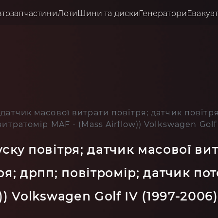
втозапчастини
Лоти
Шини та диски
Генератори
Евакуа
 датчик масової витрати повітря; датчик повітря
витратомір MAF - (Mass Airflow)) Volkswagen Golf
уску повітря; датчик масової ви
ря; дрпп; повітромір; датчик пот
)) Volkswagen Golf IV (1997-2006