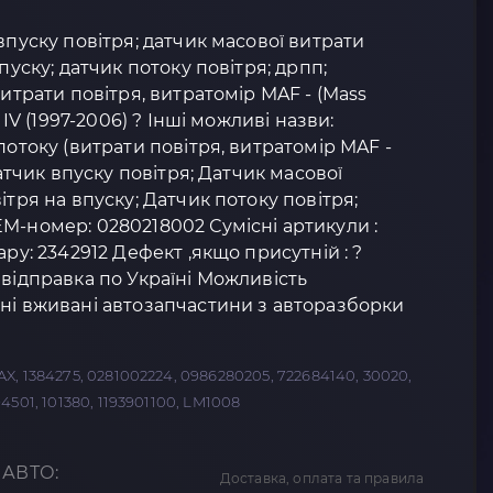
впуску повітря; датчик масової витрати
пуску; датчик потоку повітря; дрпп;
витрати повітря, витратомір MAF - (Mass
 IV (1997-2006) ? Інші можливі назви:
потоку (витрати повітря, витратомір MAF -
Датчик впуску повітря; Датчик масової
ітря на впуску; Датчик потоку повітря;
M-номер: 0280218002 Сумісні артикули :
ару: 2342912 Дефект ,якщо присутній : ?
 відправка по Україні Можливість
ні вживані автозапчастини з авторазборки
, 1384275, 0281002224, 0986280205, 722684140, 30020,
501, 101380, 1193901100, LM1008
 АВТО:
Доставка, оплата та правила