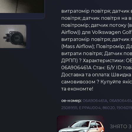
витратомір повітря; датчик 
повітря; датчик повітря на в
повітромір; датчик потоку (
Airflow)) для Volkswagen Golf
витратомір повітря; датчик 
(Mass Airflow); Повітромір; 
витрати повітря; Датчик пов
ДРПП) ? Характеристики: OE
06A906461A Стан: Б/У ID тов
Доставка та оплата: Швидка
самовивозом ? Купуйте якіс
та економте!
oe-номер:
06A906461A, 06A906461AX
2508955, EPPAU004, 86020, 19060194
ЗНЯТО З