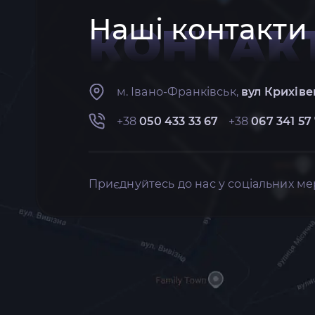
Наші контакти
КОНТАК
м. Івано-Франківськ,
вул Крихіве
+38
050 433 33 67
+38
067 341 57
Приєднуйтесь до нас у соціальних ме