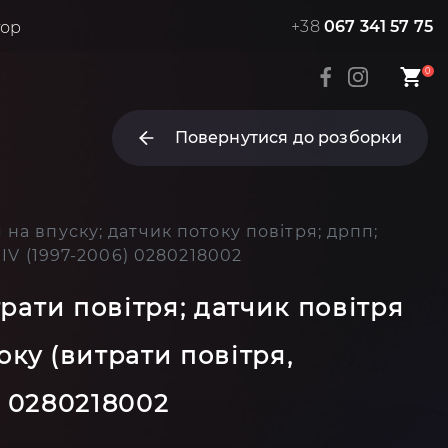
+38
067 341 57 75
тор
0
Повернутися до розборки
 на впуску; датчик потоку повітря; дрпп;
 IV (1997-2006) 0280218002
трати повітря; датчик повітря
оку (витрати повітря,
) 0280218002