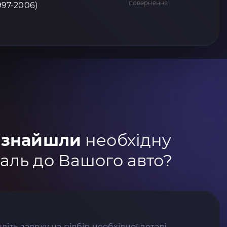
повернення
1997-2006)
 знайшли
необхідну
аль до Вашого авто?
літь заявку на підбір необхідної деталі.