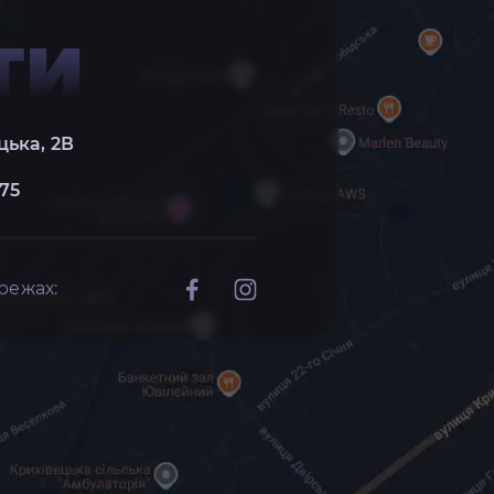
ТИ
цька, 2В
 75
режах: