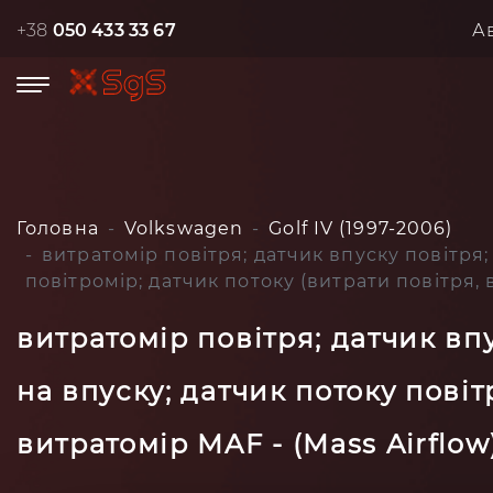
+38
050 433 33 67
А
Головна
Volkswagen
Golf IV (1997-2006)
витратомір повітря; датчик впуску повітря;
повітромір; датчик потоку (витрати повітря, 
витратомір повітря; датчик вп
на впуску; датчик потоку повіт
витратомір MAF - (Mass Airflow