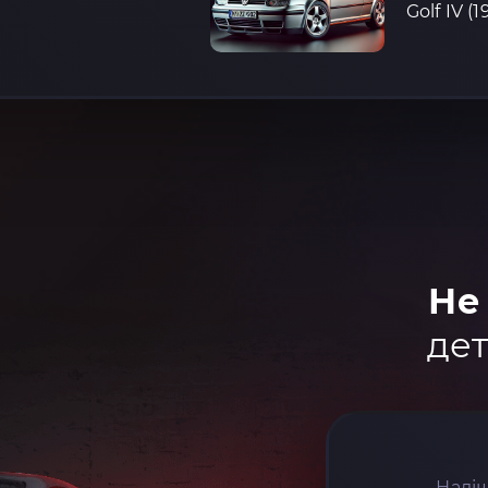
Golf IV (
Не
дет
Надіш